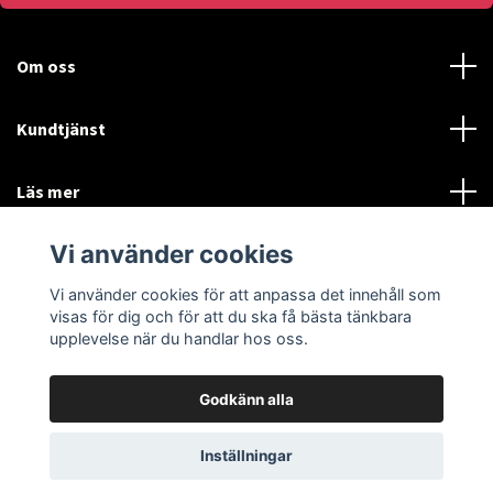
Om oss
Kundtjänst
Läs mer
Vi använder cookies
Sociala medier
Vi använder cookies för att anpassa det innehåll som
visas för dig och för att du ska få bästa tänkbara
upplevelse när du handlar hos oss.
Godkänn alla
© 2026 Thorsells Reklam
Powered by Quickbutik
Inställningar