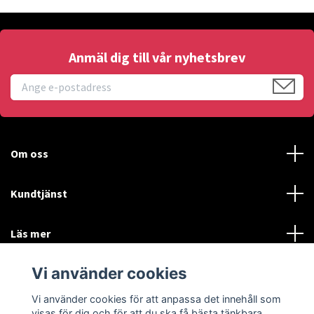
Anmäl dig till vår nyhetsbrev
Om oss
Kundtjänst
Läs mer
Vi använder cookies
Sociala medier
Vi använder cookies för att anpassa det innehåll som
visas för dig och för att du ska få bästa tänkbara