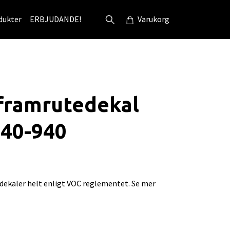
dukter
ERBJUDANDE!
Varukorg
framrutedekal
740-940
ekaler helt enligt VOC reglementet. Se mer