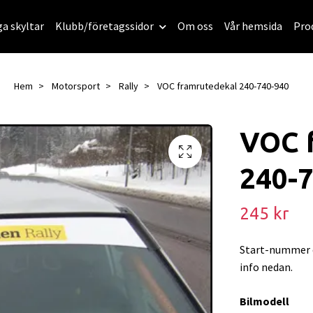
ga skyltar
Klubb/företagssidor
Om oss
Vår hemsida
Pro
Hem
Motorsport
Rally
VOC framrutedekal 240-740-940
VOC 
240-
245 kr
Start-nummer d
info nedan.
Bilmodell