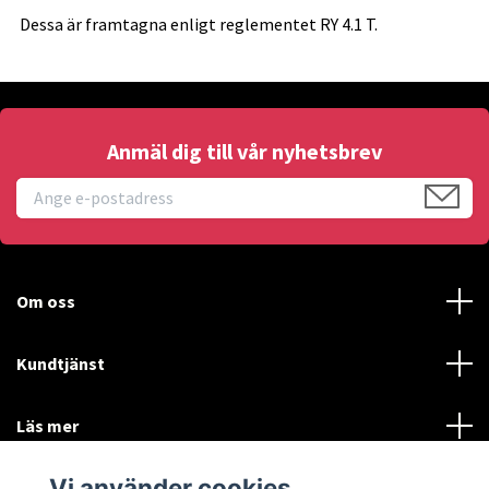
Dessa är framtagna enligt reglementet RY 4.1 T.
Anmäl dig till vår nyhetsbrev
Om oss
Kundtjänst
Läs mer
Vi använder cookies
Sociala medier