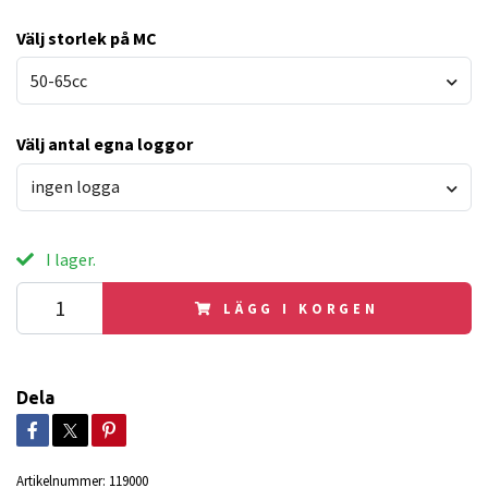
Välj storlek på MC
50-65cc
Välj antal egna loggor
ingen logga
I lager.
LÄGG I KORGEN
Dela
Artikelnummer:
119000