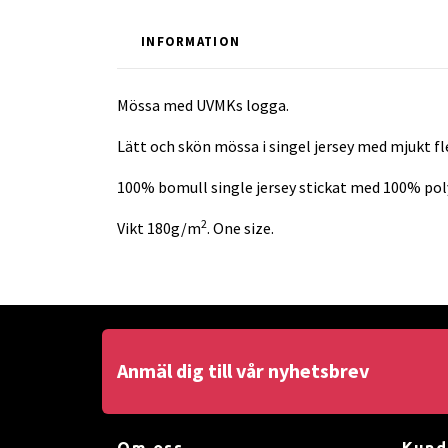
INFORMATION
Mössa med UVMKs logga.
Lätt och skön mössa i singel jersey med mjukt fl
100% bomull single jersey stickat med 100% poly
2
Vikt 180g/m
. One size.
Anmäl dig till vår nyhetsbrev
Om oss
Kund