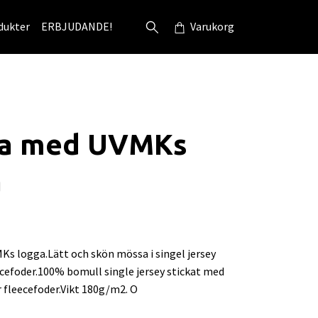
dukter
ERBJUDANDE!
Varukorg
a med UVMKs
a
s logga.Lätt och skön mössa i singel jersey
cefoder.100% bomull single jersey stickat med
 fleecefoder.Vikt 180g/m2. O