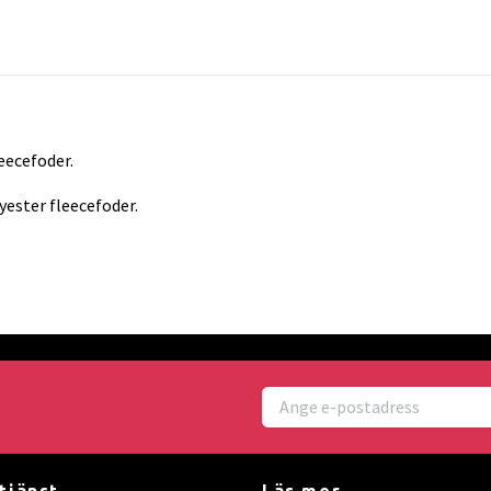
eecefoder.
ester fleecefoder.
tjänst
Läs mer