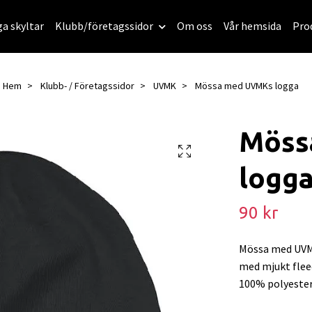
ga skyltar
Klubb/företagssidor
Om oss
Vår hemsida
Pro
Hem
Klubb- / Företagssidor
UVMK
Mössa med UVMKs logga
Möss
logg
90 kr
Mössa med UVMK
med mjukt flee
100% polyester