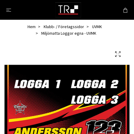
Hem
Klubb- / Företagssidor
UVMK
Miljömatta Loggor egna - UVMK