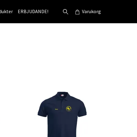
dukter
ERBJUDANDE!
Varukorg