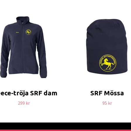
eece-tröja SRF dam
SRF Mössa
299 kr
95 kr