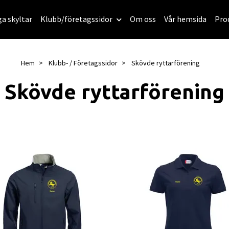
ga skyltar
Klubb/företagssidor
Om oss
Vår hemsida
Pro
Hem
Klubb- / Företagssidor
Skövde ryttarförening
Skövde ryttarförening