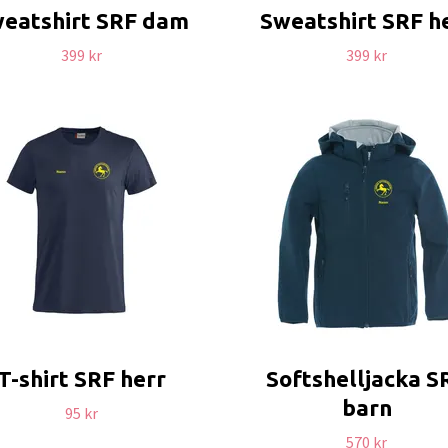
eatshirt SRF dam
Sweatshirt SRF h
399 kr
399 kr
T-shirt SRF herr
Softshelljacka S
barn
95 kr
570 kr