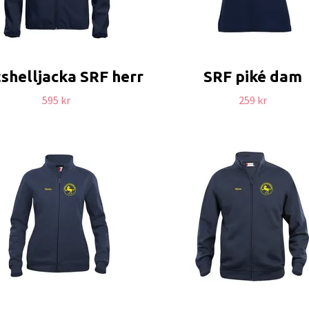
shelljacka SRF herr
SRF piké dam
595 kr
259 kr