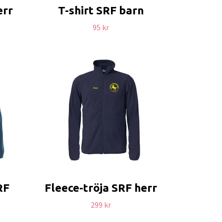
err
T-shirt SRF barn
95 kr
RF
Fleece-tröja SRF herr
299 kr