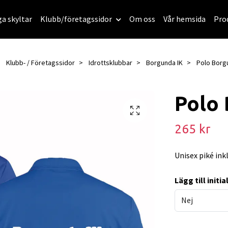
ga skyltar
Klubb/företagssidor
Om oss
Vår hemsida
Pro
Klubb- / Företagssidor
Idrottsklubbar
Borgunda IK
Polo Borg
Polo
265 kr
Unisex piké ink
Lägg till initi
Nej