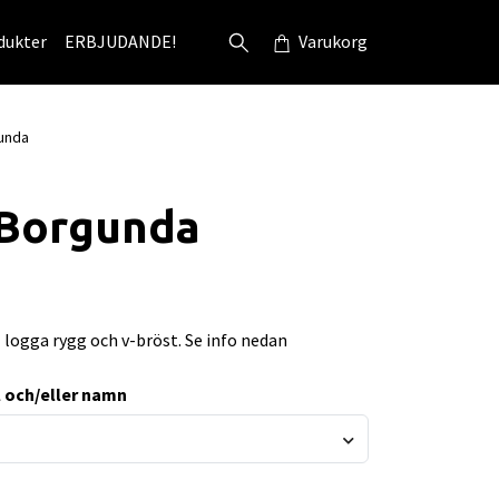
dukter
ERBJUDANDE!
Varukorg
unda
 Borgunda
l logga rygg och v-bröst. Se info nedan
al och/eller namn