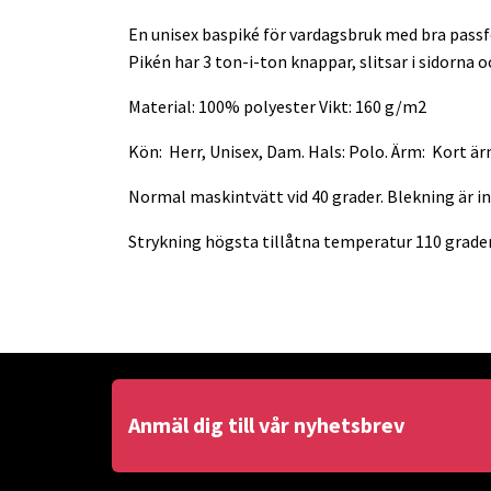
En unisex baspiké för vardagsbruk med bra passf
Pikén har 3 ton-i-ton knappar, slitsar i sidorna
Material: 100% polyester Vikt: 160 g/m2
Kön: Herr, Unisex, Dam. Hals: Polo. Ärm: Kort ä
Normal maskintvätt vid 40 grader. Blekning är int
Strykning högsta tillåtna temperatur 110 grader
Anmäl dig till vår nyhetsbrev