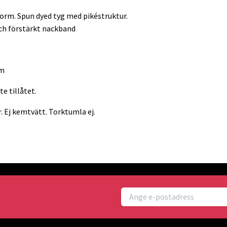
orm. Spun dyed tyg med pikéstruktur.
 och förstärkt nackband
rm
e tillåtet.
. Ej kemtvätt. Torktumla ej.